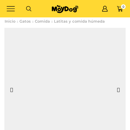
0
Inicio
Gatos
Comida
Latitas y comida húmeda