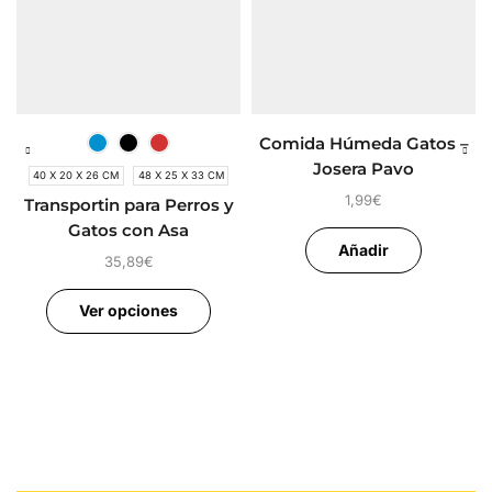
Comida Húmeda Gatos –
Josera Pavo
40 X 20 X 26 CM
48 X 25 X 33 CM
1,99
€
Transportin para Perros y
Gatos con Asa
Añadir
35,89
€
Ver opciones