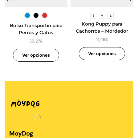
S
M
L
Kong Puppy para
Bolso Transportín para
Cachorros – Mordedor
Perros y Gatos
para Cachorros
11,29
€
35,27
€
Ver opciones
Ver opciones
MoyDog