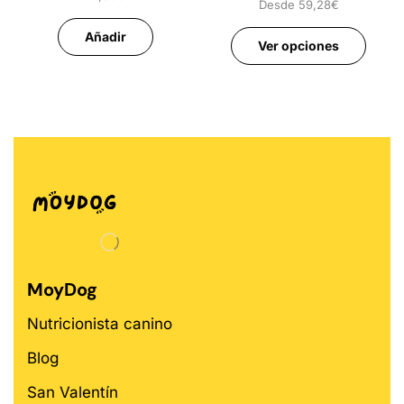
Desde
59,28
€
Añadir
Ver opciones
MoyDog
Nutricionista canino
Blog
San Valentín