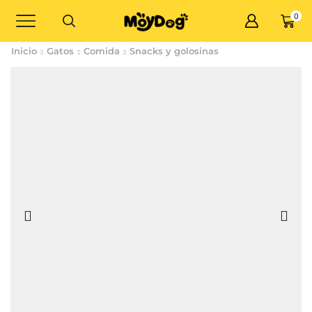
0
Inicio
Gatos
Comida
Snacks y golosinas