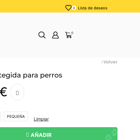
Lista de deseos
0
0
Volver
egida para perros
€
PEQUEÑA
Limpiar
AÑADIR