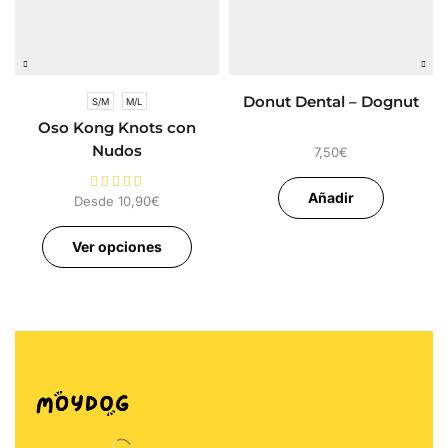
Donut Dental – Dognut
S/M
M/L
Oso Kong Knots con
Nudos
7,50
€
Añadir
Desde
10,90
€
Ver opciones