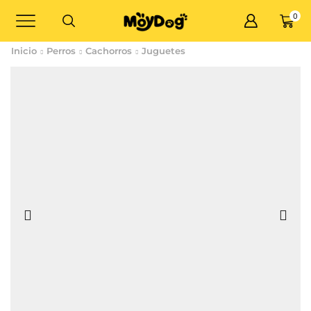
0
Inicio
Perros
Cachorros
Juguetes